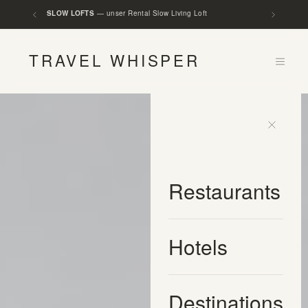
FASHION WHISPER
— unser Magazin für entschleunigte Mode
TRAVEL WHISPER
Restaurants
Hotels
Destinations